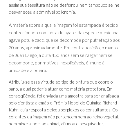
assim sua tessitura não se desfibrou, nem tampouco se lhe
desvaneceu a admirável policromia.
A matéria sobre a qual a imagem foi estampada é tecido
confeccionado com fibra de ayate, da espécie mexicana
agave potule zacc, que se decompõe por putrefação aos
20 anos, aproximadamente. Em contraposição, o manto
de Juan Diego já dura 450 anos sem se rasgar nem se
decompor e, por motivos inexplicáveis, é imune à
umidade e à poeira.
Atribuiu-se essa virtude ao tipo de pintura que cobre o
pano, a qual poderia atuar como matéria protetora. Em
conseqüência, foi enviada uma amostra para ser analisada
pelo cientista alemão e Prêmio Nobel de Química Richard
Kuhn, cuja resposta deixou perplexos os consultantes. Os
corantes da imagem não pertencem nem ao reino vegetal,
nem mineral nem ao animal, afirmou o pesquisador.