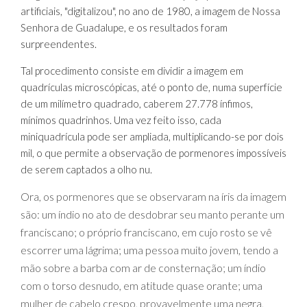
artificiais, "digitalizou", no ano de 1980, a imagem de Nossa
Senhora de Guadalupe, e os resultados foram
surpreendentes.
Tal procedimento consiste em dividir a imagem em
quadrículas microscópicas, até o ponto de, numa superfície
de um milímetro quadrado, caberem 27.778 ínfimos,
mínimos quadrinhos. Uma vez feito isso, cada
miniquadrícula pode ser ampliada, multiplicando-se por dois
mil, o que permite a observação de pormenores impossíveis
de serem captados a olho nu.
Ora, os pormenores que se observaram na íris da imagem
são: um índio no ato de desdobrar seu manto perante um
franciscano; o próprio franciscano, em cujo rosto se vê
escorrer uma lágrima; uma pessoa muito jovem, tendo a
mão sobre a barba com ar de consternação; um índio
com o torso desnudo, em atitude quase orante; uma
mulher de cabelo crespo, provavelmente uma negra,