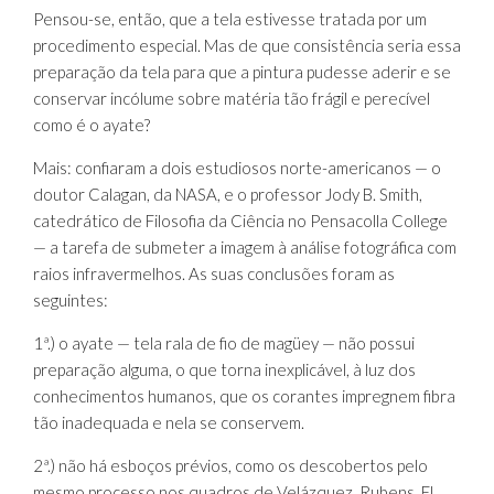
Pensou-se, então, que a tela estivesse tratada por um
procedimento especial. Mas de que consistência seria essa
preparação da tela para que a pintura pudesse aderir e se
conservar incólume sobre matéria tão frágil e perecível
como é o ayate?
Mais: confiaram a dois estudiosos norte-americanos — o
doutor Calagan, da NASA, e o professor Jody B. Smith,
catedrático de Filosofia da Ciência no Pensacolla College
— a tarefa de submeter a imagem à análise fotográfica com
raios infravermelhos. As suas conclusões foram as
seguintes:
1ª.) o ayate — tela rala de fio de magüey — não possui
preparação alguma, o que torna inexplicável, à luz dos
conhecimentos humanos, que os corantes impregnem fibra
tão inadequada e nela se conservem.
2ª.) não há esboços prévios, como os descobertos pelo
mesmo processo nos quadros de Velázquez, Rubens, El