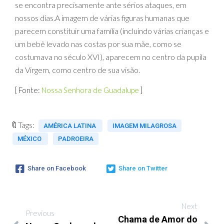
se encontra precisamente ante sérios ataques, em
nossos dias.A imagem de várias figuras humanas que
parecem constituir uma família (incluindo várias crianças e
um bebê levado nas costas por sua mãe, como se
costumava no século XVI), aparecem no centro da pupila
da Virgem, como centro de sua visão.
[ Fonte:
Nossa Senhora de Guadalupe
]
🔖Tags:
AMÉRICA LATINA
IMAGEM MILAGROSA
MÉXICO
PADROEIRA
Share on Facebook
Share on Twitter
Next
Previous
Chama de Amor do