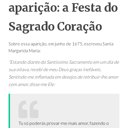
aparição: a Festa do
Sagrado Coração
Sobre essa aparição, em junho de 1675, escreveu Santa
Margarida Maria:
“Estando diante do Santíssimo Sacramento em um dia de
sua oitava, recebi de meu Deus graças inefáveis.
Sentindo-me inflamada em desejos de retribuir-lhe amor
com amor, disse-me Ele:
Tu só poderás provar-me mais amor, fazendo o