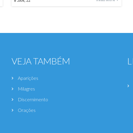
Read More
8
JAN, 22
VEJA TAMBÉM
L
Aparições
Milagres
Discernimento
Orações