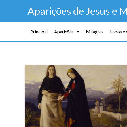
Aparições de Jesus e M
Principal
Aparições
Milagres
Livros e