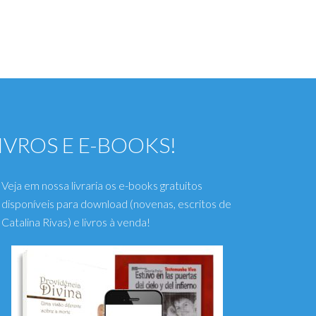
IVROS E E-BOOKS!
Veja em nossa livraria os e-books gratuitos
disponíveis para download (novenas, escritos de
Catalina Rivas) e livros à venda!