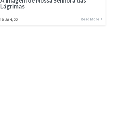
A imagem de Nossa Senhora das
Lágrimas
Read More
10
JAN, 22