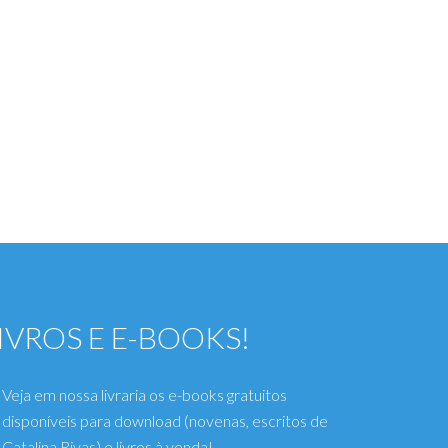
IVROS E E-BOOKS!
Veja em nossa livraria os e-books gratuitos
disponíveis para download (novenas, escritos de
Catalina Rivas) e livros à venda!