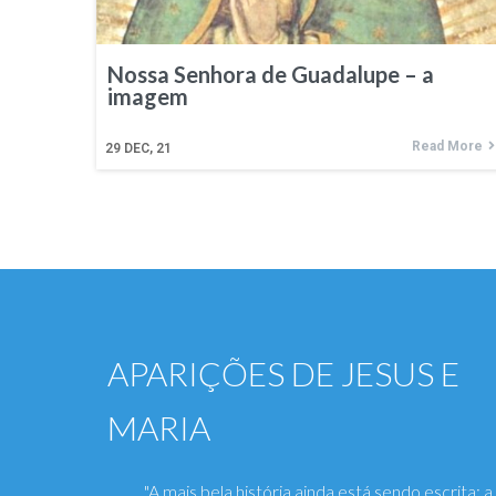
Nossa Senhora de Guadalupe – a
imagem
Read More
29
DEC, 21
APARIÇÕES DE JESUS E
MARIA
"A mais bela história ainda está sendo escrita: a