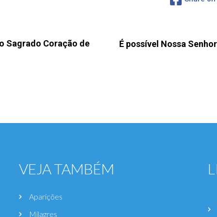
o Sagrado Coração de
É possível Nossa Senhora
VEJA TAMBÉM
L
Aparições
Milagres