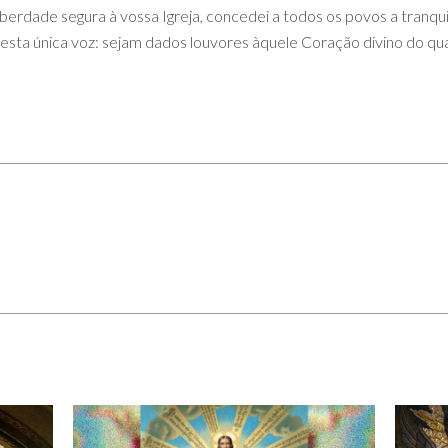
iberdade segura à vossa Igreja, concedei a todos os povos a tranqu
sta única voz: sejam dados louvores àquele Coração divino do qual n