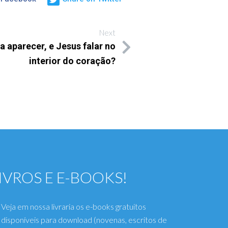
Next
 aparecer, e Jesus falar no
interior do coração?
IVROS E E-BOOKS!
Veja em nossa livraria os e-books gratuitos
disponíveis para download (novenas, escritos de