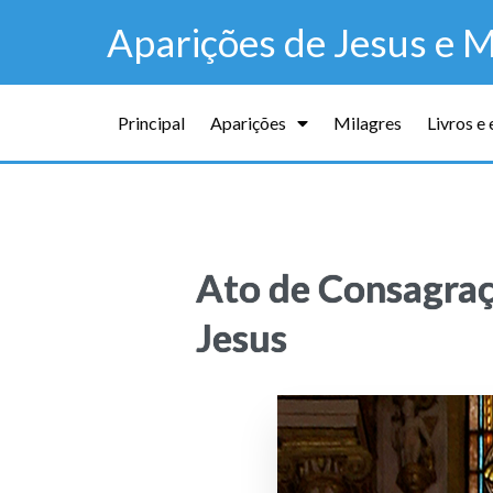
Aparições de Jesus e M
Principal
Aparições
Milagres
Livros e
Ato de Consagra
Jesus