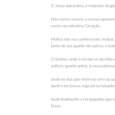
Ó Jesus dulcíssimo, ó redentor do gê
Nós somos vossos, e vossos queremos 
vosso sacratíssimo Coração.
Muitos não vos conheceram; muitos,
tanto de uns quanto de outros; e tod
Ó Senhor, sede o rei não só dos fiéi
voltem, quanto antes, à casa patern
Sede rei dos que vivem no erro ou qu
dentro em breve, haja um só rebanho
Sede finalmente o rei daqueles que es
Deus.