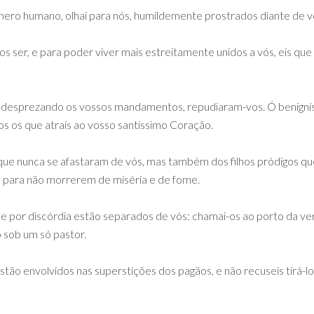
nero humano, olhai para nós, humildemente prostrados diante de vo
ser, e para poder viver mais estreitamente unidos a vós, eis que 
 desprezando os vossos mandamentos, repudiaram-vos. Ó benignís
os os que atraís ao vosso santíssimo Coração.
s que nunca se afastaram de vós, mas também dos filhos pródigos q
a, para não morrerem de miséria e de fome.
e por discórdia estão separados de vós: chamai-os ao porto da ver
 sob um só pastor.
tão envolvidos nas superstições dos pagãos, e não recuseis tirá-los