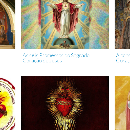
As seis Promessas do Sagrado
A con
Coração de Jesus
Coraç